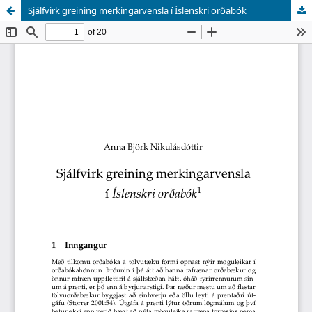
Sjálfvirk greining merkingarvensla í Íslenskri orðabók