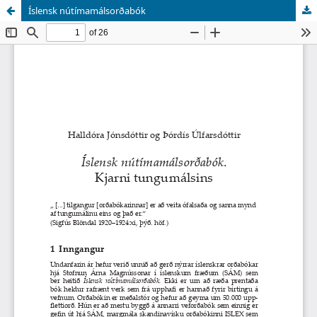
Íslensk nútímamálsorðabók