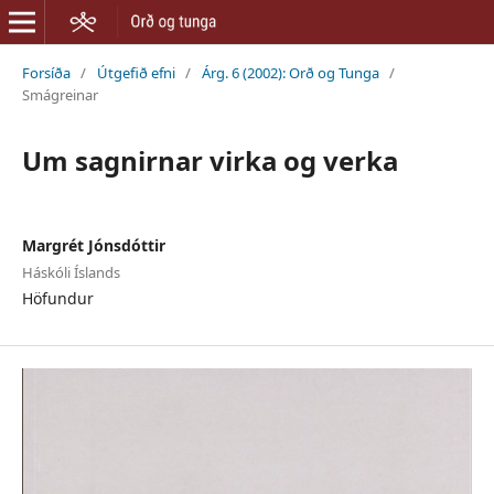
Forsíða
/
Útgefið efni
/
Árg. 6 (2002): Orð og Tunga
/
Smágreinar
Um sagnirnar virka og verka
Margrét Jónsdóttir
Háskóli Íslands
Höfundur