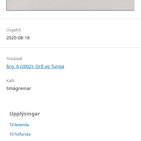
Útgefið
2020-08-18
Tölublað
Árg. 6 (2002): Orð og Tunga
Kafli
Smágreinar
Upplýsingar
Til lesenda
Til höfunda