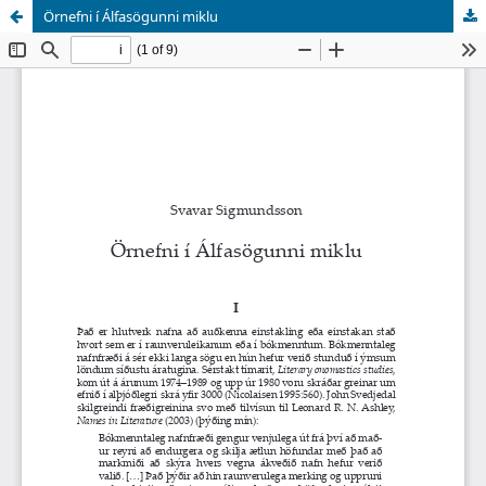
Örnefni í Álfasögunni miklu