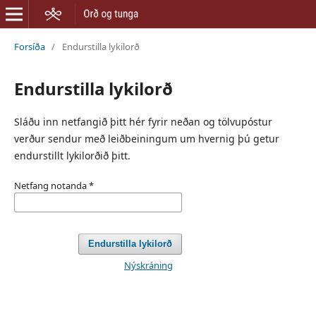
Forsíða
/
Endurstilla lykilorð
Endurstilla lykilorð
Sláðu inn netfangið þitt hér fyrir neðan og tölvupóstur
verður sendur með leiðbeiningum um hvernig þú getur
endurstillt lykilorðið þitt.
Netfang notanda
*
Endurstilla lykilorð
Nýskráning