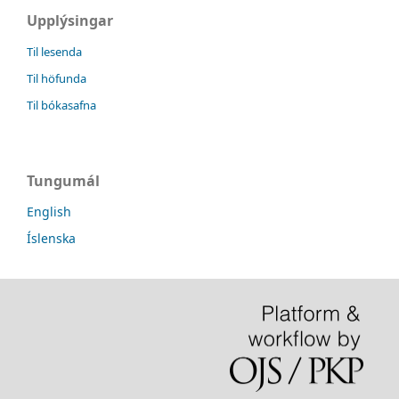
Upplýsingar
Til lesenda
Til höfunda
Til bókasafna
Tungumál
English
Íslenska